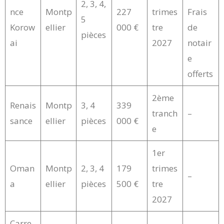
2, 3, 4,
nce
Montp
227
trimes
Frais
5
Korow
ellier
000 €
tre
de
pièces
ai
2027
notair
e
offerts
2ème
Renais
Montp
3, 4
339
tranch
–
sance
ellier
pièces
000 €
e
1er
Oman
Montp
2, 3, 4
179
trimes
–
a
ellier
pièces
500 €
tre
2027
Carre