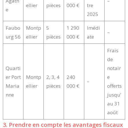
Agath
–
ellier
pièces
000 €
tre
e
2025
Faubo
Montp
5
1 290
Imédi
–
urg 56
ellier
pièces
000 €
ate
Frais
de
Quarti
notair
er Port
Montp
2, 3, 4
240
e
–
Maria
ellier
pièces
000 €
offerts
nne
jusqu’
au 31
août
3. Prendre en compte les avantages fiscaux