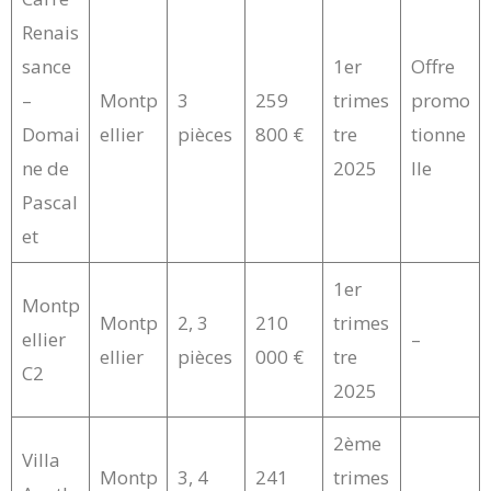
Renais
sance
1er
Offre
–
Montp
3
259
trimes
promo
Domai
ellier
pièces
800 €
tre
tionne
ne de
2025
lle
Pascal
et
1er
Montp
Montp
2, 3
210
trimes
ellier
–
ellier
pièces
000 €
tre
C2
2025
2ème
Villa
Montp
3, 4
241
trimes