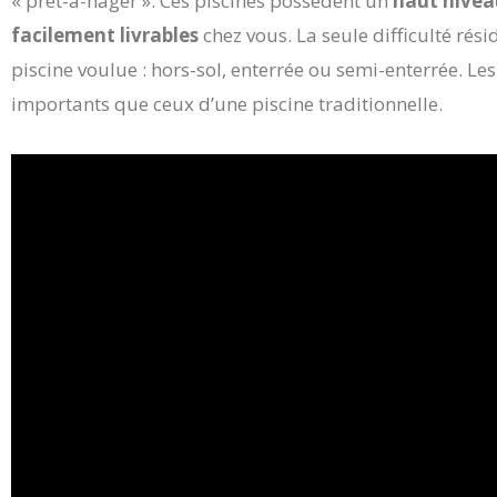
« prêt-à-nager ». Ces piscines possèdent un
haut nivea
facilement livrables
chez vous. La seule difficulté rés
piscine voulue : hors-sol, enterrée ou semi-enterrée. Les
importants que ceux d’une piscine traditionnelle.