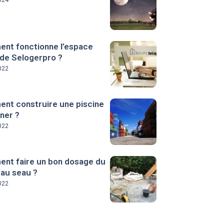
024
nt fonctionne l’espace
 de Selogerpro ?
022
nt construire une piscine
ner ?
022
nt faire un bon dosage du
 au seau ?
022