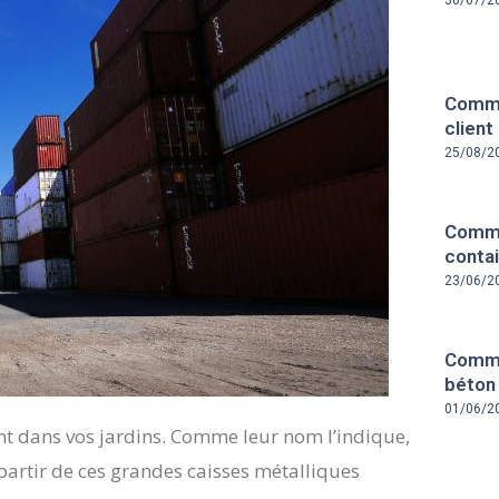
30/07/2
Comme
client
25/08/2
Comme
contai
23/06/2
Comme
béton
01/06/2
vent dans vos jardins. Comme leur nom l’indique,
 partir de ces grandes caisses métalliques