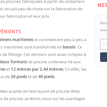
es piscines fabriquées à partir de containers
NE
t, on sait peu de chose sur la fabrication de
eur fabrication et leur prix.
Rece
VÉNIENTS
immo
ainers maritimes
et commencent peu à peu à
Ema
ers maritimes sont transformés en
bassin
. Ce
 de filtrage. Ces derniers sont assez simples à
deux formats
de piscine conteneur lié aux
res
et
12 mètres par 2,44 mètres
. En effet, les
eux de
20 pieds
et de
40 pieds
.
tées auprès de fabriquant de piscine dites
s de piscine, arrêtons-nous sur les avantages