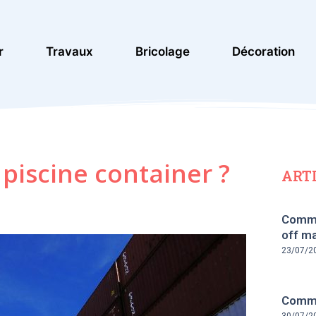
r
Travaux
Bricolage
Décoration
iscine container ?
ART
Comme
off ma
23/07/2
Commen