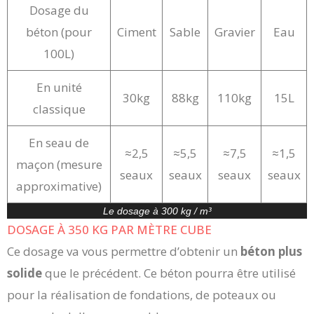
Dosage du
béton (pour
Ciment
Sable
Gravier
Eau
100L)
En unité
30kg
88kg
110kg
15L
classique
En seau de
≈2,5
≈5,5
≈7,5
≈1,5
maçon (mesure
seaux
seaux
seaux
seaux
approximative)
Le dosage à 300 kg / m³
DOSAGE À 350 KG PAR MÈTRE CUBE
Ce dosage va vous permettre d’obtenir un
béton plus
solide
que le précédent. Ce béton pourra être utilisé
pour la réalisation de fondations, de poteaux ou