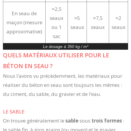
≈2,5
En seau de
seaux
≈5
≈7,5
≈2
maçon (mesure
ou 1
seaux
seaux
seaux
approximative)
sac
Le dosage à 350 kg / m³
QUELS MATÉRIAUX UTILISER POUR LE
BÉTON EN SEAU ?
Nous l’avons vu précédemment, les matériaux pour
réaliser du béton en seau sont toujours les mêmes :
du ciment, du sable, du gravier et de l’eau.
LE SABLE
On trouve généralement le
sable
sous
trois formes
:
le sable fin, à gros grains (ou moyen) et le gravier.