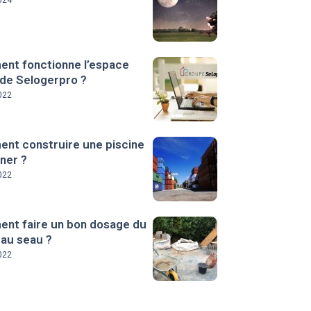
024
nt fonctionne l’espace
 de Selogerpro ?
022
nt construire une piscine
ner ?
022
nt faire un bon dosage du
 au seau ?
022