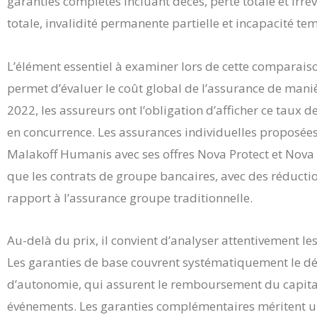
garanties complètes incluant décès, perte totale et irr
totale, invalidité permanente partielle et incapacité tem
L’élément essentiel à examiner lors de cette comparaison
permet d’évaluer le coût global de l’assurance de mani
2022, les assureurs ont l’obligation d’afficher ce taux d
en concurrence. Les assurances individuelles proposé
Malakoff Humanis avec ses offres Nova Protect et Nov
que les contrats de groupe bancaires, avec des réducti
rapport à l’assurance groupe traditionnelle.
Au-delà du prix, il convient d’analyser attentivement l
Les garanties de base couvrent systématiquement le décès
d’autonomie, qui assurent le remboursement du capital
événements. Les garanties complémentaires méritent une 