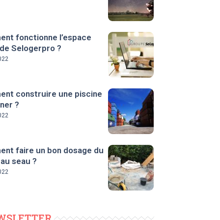
nt fonctionne l’espace
 de Selogerpro ?
022
nt construire une piscine
ner ?
022
nt faire un bon dosage du
 au seau ?
022
WSLETTER