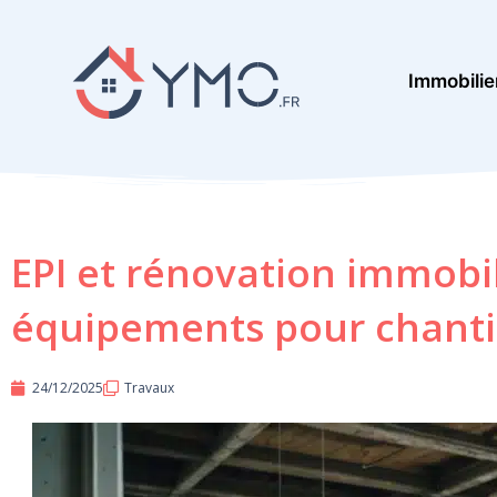
Aller
au
Immobilie
contenu
EPI et rénovation immobil
équipements pour chanti
24/12/2025
Travaux