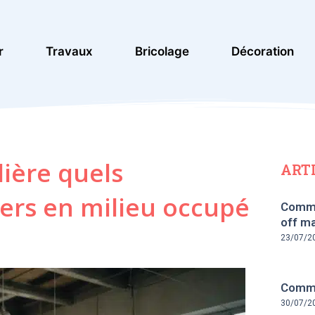
r
Travaux
Bricolage
Décoration
ière quels
ART
ers en milieu occupé
Comme
off ma
23/07/2
Commen
30/07/2