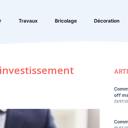
r
Travaux
Bricolage
Décoration
l’investissement
ART
Comme
off ma
23/07/2
Commen