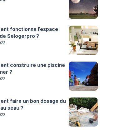
024
nt fonctionne l’espace
 de Selogerpro ?
022
nt construire une piscine
ner ?
022
nt faire un bon dosage du
 au seau ?
022