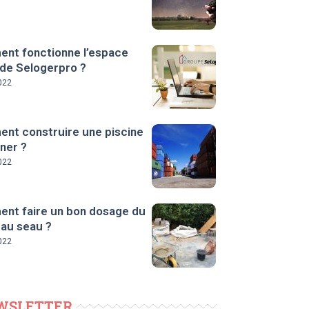
nt fonctionne l’espace
 de Selogerpro ?
022
nt construire une piscine
ner ?
022
nt faire un bon dosage du
 au seau ?
022
WSLETTER