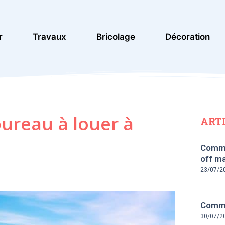
r
Travaux
Bricolage
Décoration
ureau à louer à
ART
Comme
off ma
23/07/2
Commen
30/07/2