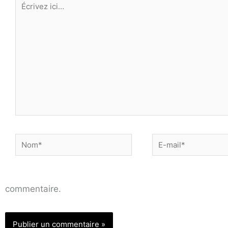
Écrivez
ici…
Nom*
E-
mail*
commentaire.