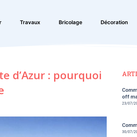
r
Travaux
Bricolage
Décoration
te d’Azur : pourquoi
ART
e
Comme
off ma
23/07/2
Commen
30/07/2