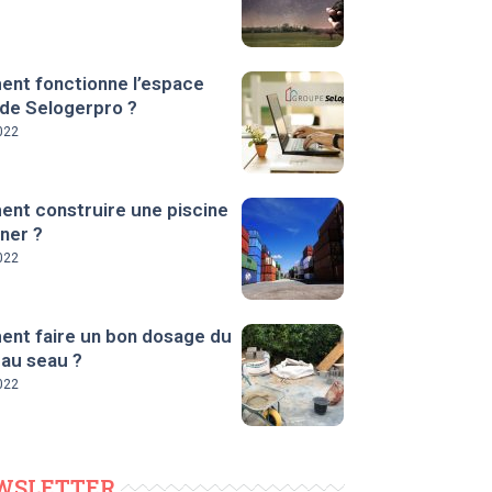
nt fonctionne l’espace
 de Selogerpro ?
022
nt construire une piscine
ner ?
022
nt faire un bon dosage du
 au seau ?
022
WSLETTER