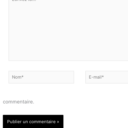
ici…
Nom*
E-
mail*
commentaire.