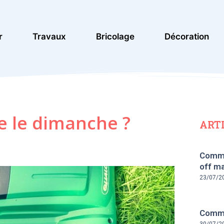
r
Travaux
Bricolage
Décoration
e le dimanche ?
ART
Comme
off ma
23/07/2
Commen