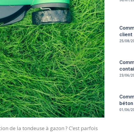
30/07/2
Comme
client
25/08/2
Comme
contai
23/06/2
Comme
béton
01/06/2
tion de la tondeuse à gazon ? C’est parfois