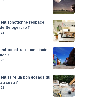
024
nt fonctionne l’espace
 de Selogerpro ?
022
nt construire une piscine
ner ?
022
nt faire un bon dosage du
 au seau ?
022