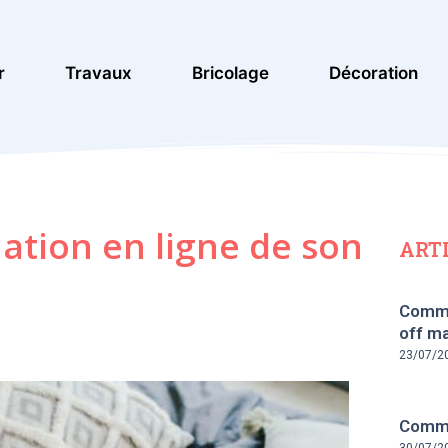
r
Travaux
Bricolage
Décoration
tion en ligne de son
ART
Comme
off ma
23/07/2
Commen