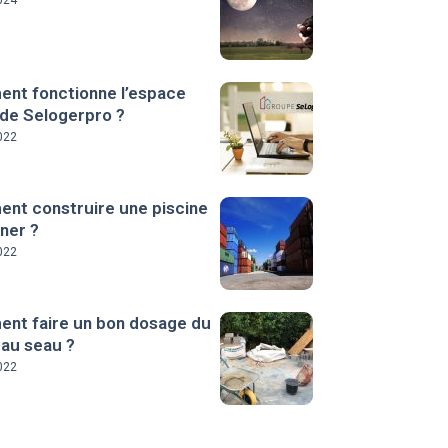
024
nt fonctionne l’espace
 de Selogerpro ?
022
nt construire une piscine
ner ?
022
nt faire un bon dosage du
 au seau ?
022