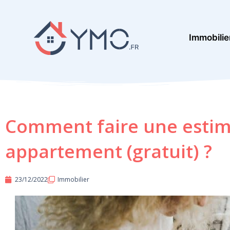
Aller
au
Immobilie
contenu
Comment faire une estima
appartement (gratuit) ?
23/12/2022
Immobilier