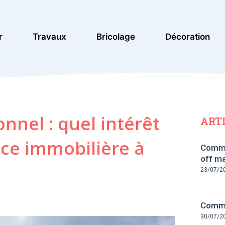
r
Travaux
Bricolage
Décoration
nnel : quel intérêt
ART
nce immobilière à
Comme
off ma
23/07/2
Commen
30/07/2