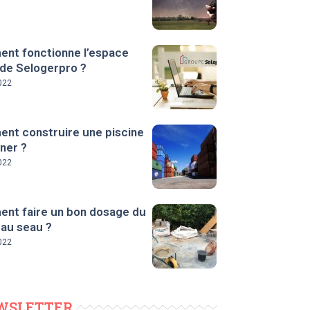
nt fonctionne l’espace
 de Selogerpro ?
022
nt construire une piscine
ner ?
022
nt faire un bon dosage du
 au seau ?
022
WSLETTER