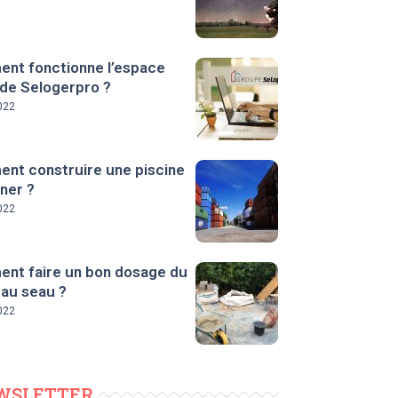
nt fonctionne l’espace
 de Selogerpro ?
022
nt construire une piscine
ner ?
022
nt faire un bon dosage du
 au seau ?
022
WSLETTER